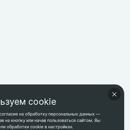
ьзуем cookie
согласие на обработку персональных данных —
ав на кнопку или начав пользоваться сайтом. Вы
ТЕЛЕФОН
ЭЛ. ПОЧТА
АДРЕС
и обработки cookie в настройках.
+7 495 266-65-67
shop@relines.ru
Москва, Гаражная 8