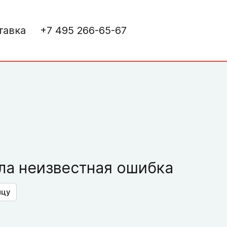
тавка
+7 495 266-65-67
а неизвестная ошибка
ицу