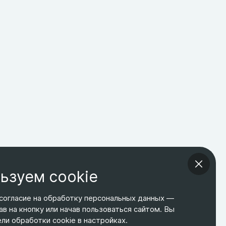
ьзуем cookie
согласие на обработку персональных данных —
ав на кнопку или начав пользоваться сайтом. Вы
ТЕЛЕФОН
ЭЛ. ПОЧТА
АДРЕС
и обработки cookie в настройках.
+7 495 266-65-67
shop@relines.ru
Москва, Гаражная 8