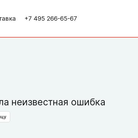
тавка
+7 495 266-65-67
а неизвестная ошибка
ицу