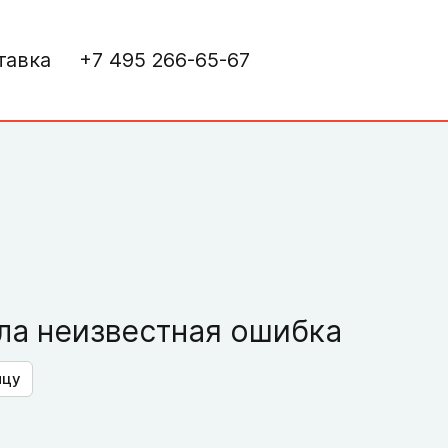
тавка
+7 495 266-65-67
а неизвестная ошибка
ицу