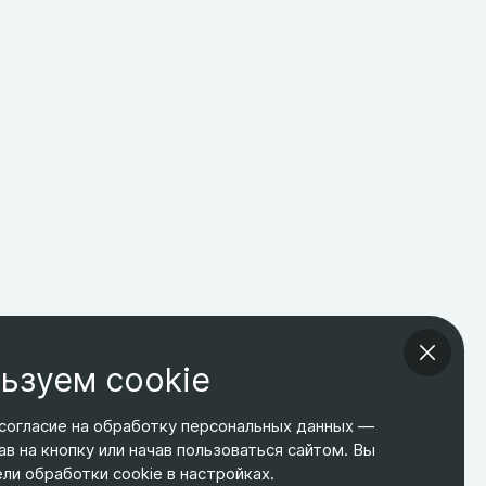
ьзуем cookie
согласие на обработку персональных данных —
ав на кнопку или начав пользоваться сайтом. Вы
ТЕЛЕФОН
ЭЛ. ПОЧТА
АДРЕС
и обработки cookie в настройках.
+7 495 266-65-67
shop@relines.ru
Москва, Гаражная 8