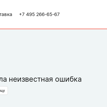
тавка
+7 495 266-65-67
а неизвестная ошибка
ицу