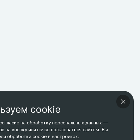
ьзуем cookie
согласие на обработку персональных данных —
ав на кнопку или начав пользоваться сайтом. Вы
ТЕЛЕФОН
ЭЛ. ПОЧТА
АДРЕС
и обработки cookie в настройках.
+7 495 266-65-67
shop@relines.ru
Москва, Гаражная 8