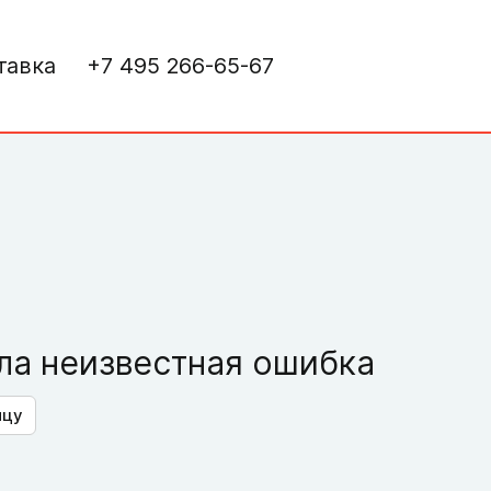
тавка
+7 495 266-65-67
а неизвестная ошибка
ицу