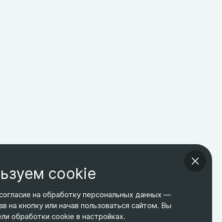
ьзуем cookie
согласие на обработку персональных данных —
ав на кнопку или начав пользоваться сайтом. Вы
ТЕЛЕФОН
ЭЛ. ПОЧТА
АДРЕС
и обработки cookie в настройках.
+7 495 266-65-67
shop@relines.ru
Москва, Гаражная 8