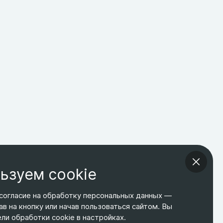
ьзуем cookie
согласие на обработку персональных данных —
ав на кнопку или начав пользоваться сайтом. Вы
ТЕЛЕФОН
ЭЛ. ПОЧТА
АДРЕС
и обработки cookie в настройках.
+7 495 266-65-67
shop@relines.ru
Москва, Гаражная 8