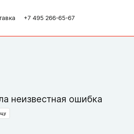
тавка
+7 495 266-65-67
а неизвестная ошибка
ицу