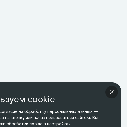
ьзуем cookie
согласие на обработку персональных данных —
ав на кнопку или начав пользоваться сайтом. Вы
ТЕЛЕФОН
ЭЛ. ПОЧТА
АДРЕС
и обработки cookie в настройках.
+7 495 266-65-67
shop@relines.ru
Москва, Гаражная 8