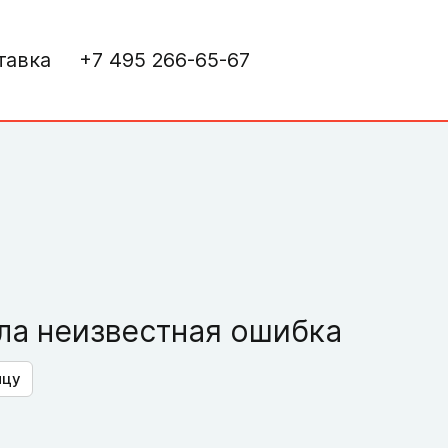
тавка
+7 495 266-65-67
а неизвестная ошибка
ицу