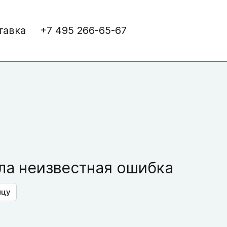
тавка
+7 495 266-65-67
а неизвестная ошибка
ицу