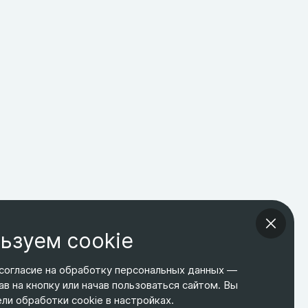
ьзуем cookie
согласие на обработку персональных данных —
ав на кнопку или начав пользоваться сайтом. Вы
ТЕЛЕФОН
ЭЛ. ПОЧТА
АДРЕС
и обработки cookie в настройках.
+7 495 266-65-67
shop@relines.ru
Москва, Гаражная 8