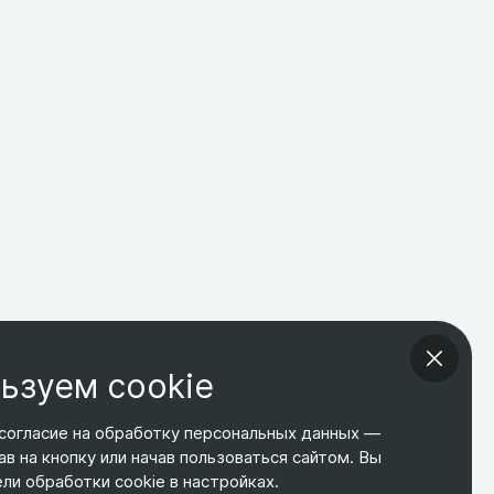
ьзуем cookie
согласие на обработку персональных данных —
ав на кнопку или начав пользоваться сайтом. Вы
ТЕЛЕФОН
ЭЛ. ПОЧТА
АДРЕС
и обработки cookie в настройках.
+7 495 266-65-67
shop@relines.ru
Москва, Гаражная 8