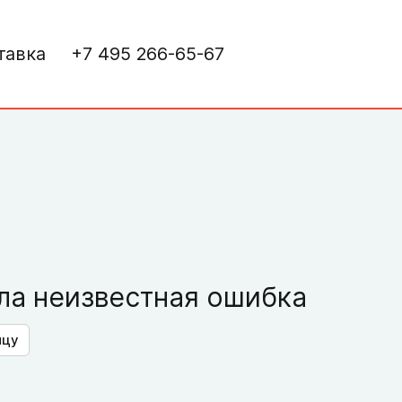
тавка
+7 495 266-65-67
а неизвестная ошибка
ицу