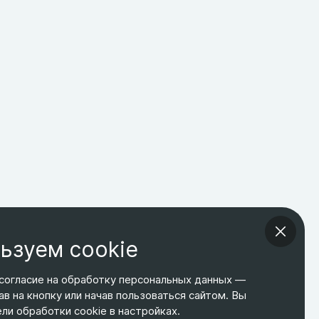
ьзуем cookie
согласие на обработку персональных данных —
ав на кнопку или начав пользоваться сайтом. Вы
ТЕЛЕФОН
ЭЛ. ПОЧТА
АДРЕС
и обработки cookie в настройках.
+7 495 266-65-67
shop@relines.ru
Москва, Гаражная 8